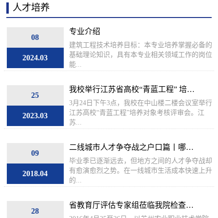
人才培养
专业介绍
08
建筑工程技术培养目标：本专业培养掌握必备的
基础理论知识，具有本专业相关领域工作的岗位
2024.03
能...
我校举行江苏省高校“青蓝工程” 培养
25
3月24日下午3点，我校在中山楼二楼会议室举行
对...
江苏高校“青蓝工程”培养对象考核评审会。江
2023.03
苏...
二线城市人才争夺战之户口篇丨哪些
09
毕业季已逐渐远去，但地方之间的人才争夺战却
城市...
有愈演愈烈之势。在一线城市生活成本快速上升
2018.04
的...
省教育厅评估专家组莅临我院检查指
28