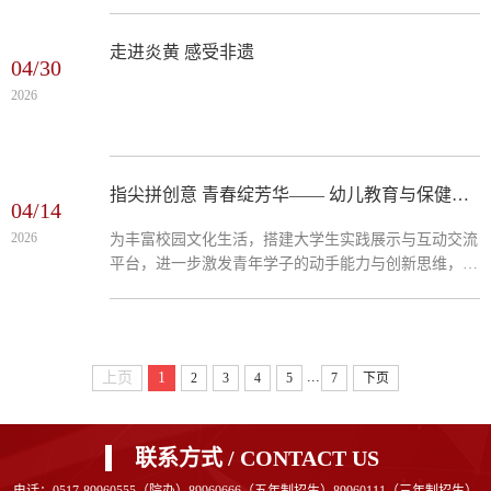
人模式。5月16日，幼儿教育与保健系联动吾悦广场，
参与活动，以托育实践践行职教使命，...
成功举办“吾悦躲猫猫”主题趣味实践活动，以沉浸式实
景游戏，解锁职业教育活动周的全新打开方式！校企联
走进炎黄 感受非遗
04/30
动，打造沉浸式实践新场景本次活动以年轻人喜爱的
2026
“躲猫猫”实景游戏为载体，搭建了校企联动的趣味实践
平台。活动前期，院系与吾悦广场多次对接沟通，明确
活动区域、安全保障、...
指尖拼创意 青春绽芳华—— 幼儿教育与保健系举办 “豆趣指尖 拼出青春” 拼豆大赛
04/14
2026
为丰富校园文化生活，搭建大学生实践展示与互动交流
平台，进一步激发青年学子的动手能力与创新思维，4
月 12 日上午，由我校幼儿教育保健系牵头举办的“豆趣
指尖，拼出青春”拼豆大赛，在涟水吾悦广场圆满举
行。来自全校各院系的参赛学子齐聚一堂，以小小拼豆
为媒，拼出创意、赛出风采，共同呈现了一场充满青春
...
上页
1
2
3
4
5
7
下页
活力的手作盛宴。赛前规则宣讲本次大赛面向全体在校
学生开展，活动现场秩序井然、气氛热烈。上午9点，
参赛选手陆续抵达现场，...
联系方式 / CONTACT US