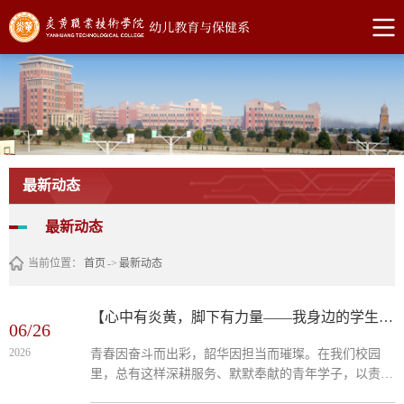
最新动态
最新动态
当前位置：
首页
->
最新动态
【心中有炎黄，脚下有力量——我身边的学生系列】闫桢： 初心笃行担使命 深耕班务绽芳华
06/26
2026
青春因奋斗而出彩，韶华因担当而璀璨。在我们校园
里，总有这样深耕服务、默默奉献的青年学子，以责任
践行初心，以实干凝聚集体力量。来自幼儿教育与保健