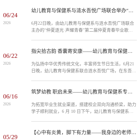
系的闫桢同学，自入学以来便担任班级班长，大学三年
始终坚守岗位、履职尽责，以热忱的态度、务实的行动
幼儿教育与保健系与涟水吾悦广场联合举办“仲夏逐光·声耀青春”第二届毕业歌唱大赛
06/24
服务同学、建设班级，用日复一日的坚守诠释了新时代
2026
6月22日晚，由幼儿教育与保健系与涟水吾悦广场联合
大学生的责任与担当，展现出青年学子的优良风貌。闫
主办的“仲夏逐光·声耀青春”第二届仲夏青春毕业歌唱
桢始终秉持“服务同学、凝聚集体、共建班风”的工作初
大赛，在东吾悦一楼周大生中庭火热开唱。作为毕业季
心，清晰认知班长作为师生桥梁、...
的特别献礼，本次大赛吸引了来自全院各系的三十多名
选手报名参赛，用歌声致敬青春，用旋律点亮仲夏之
指尖拾古韵 香囊寄安康——幼儿教育与保健系在吾悦广场举办端午特别活动
06/22
夜。晚18时，大赛在热烈的欢呼声中拉开帷幕。参赛选
2026
为弘扬中华优秀传统文化，丰富师生节日生活，6月21
手依次登台，从抒情民谣到动感流行，从经典老歌到原
日晚，幼儿教育与保健系联合涟水吾悦广场，在东吾悦
创金曲，一首首饱含深情的歌曲唱出了对校园时光的眷
一楼周大生中庭成功举办“指尖拾古韵 香囊寄安康”端午
恋、对未来的憧憬。舞台灯光与观众手中的荧光棒交相
节主题特别活动。本次活动以端午香囊DIY为载体，吸
辉映，...
引了众多师生及周边市民热情参与，在指尖流转间感受
筑梦幼教 职启未来——幼儿教育与保健系专场招聘会圆满举办
06/16
传统节日的深厚底蕴。活动现场，主办方精心准备了艾
2026
为拓宽毕业生就业渠道，搭建校企双向沟通桥梁，助力
草、丁香、薰衣草等天然香料及五彩丝线、锦缎布料，
学子顺利就业，6 月 10 日下午，幼儿教育与保健系在
并邀请手工老师现场指导。参与者从穿针引线到填充缝
学校中正楼阶梯教室成功举办 “筑梦幼教，职启未来”
合，亲手制作出一个个玲珑别致、...
毕业生专场招聘会。幼教系毕业生到场参会，多家优质
幼教机构代表、学院及系部领导莅临现场。 幼教系校
【心中有炎黄，脚下有力量——我身边的老师系列】刘婷：黑白琴键上的“职教工匠”，艺术育人路上的温情守护者
05/29
园专场招聘会现场本次招聘会得到学校高度重视，执行