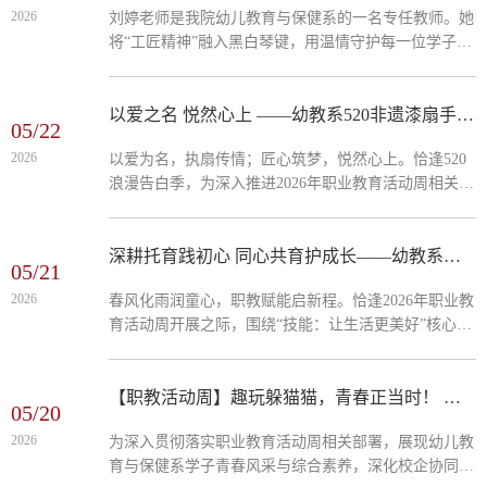
2026
刘婷老师是我院幼儿教育与保健系的一名专任教师。她
校长刘玉海、常务副校长孙志顶、幼教系主任陈巍、招
将“工匠精神”融入黑白琴键，用温情守护每一位学子的
就处助理赵开林出席活动。活动现场，陈巍发表致辞，
成长之路。从教六年来，她始终坚守教学一线，以严谨
她简要介绍了幼教系办学特色、...
的专业态度和无私的师者情怀，赢得了学生的爱戴与同
事的认可。作为一名钢琴专业教师，刘婷老师深知“台
以爱之名 悦然心上 ——幼教系520非遗漆扇手作，执扇绘心，礼赞热爱
05/22
上一分钟，台下十年功”的分量。六年来，她一直深耕
2026
以爱为名，执扇传情；匠心筑梦，悦然心上。恰逢520
钢琴教学，注重学生基本功与音乐素养的双重提升。她
浪漫告白季，为深入推进2026年职业教育活动周相关活
常说：“幼教专业的琴声不只是音符，更是孩子们未来
动，积淀学生文化素养，培育幼教专业耐心、审美与共
课堂里的温度。”...
情能力，幼儿教育与保健系携手涟水吾悦广场，开展非
遗漆扇手作实践活动，以巧手勾勒心意，以非遗承载热
深耕托育践初心 同心共育护成长——幼教系助力涟水县托育中心育儿讲座圆满落幕
05/21
忱。一捻一揉藏匠心，一漆一扇寄深情。漆扇作为传统
2026
春风化雨润童心，职教赋能启新程。恰逢2026年职业教
非遗文化载体，兼具艺术美感与温度情怀，与幼儿教育
育活动周开展之际，围绕“技能：让生活更美好”核心主
专业温柔细腻的育人内核不谋而合。本次520限定漆扇
题，为深入落实职教周核心理念，拓宽我系婴幼儿托育
手作活动，同学们沉浸式体验非遗大漆工艺，...
服务与管理专业学子的专业视野、夯实托育保教实践技
能，推动职业教育与社会科学育儿深度融合，近日，由
【职教活动周】趣玩躲猫猫，青春正当时！ 幼教系这场校企联动活动超燃！
05/20
涟水县托育综合服务中心主办、炎黄托育中心承办的
2026
为深入贯彻落实职业教育活动周相关部署，展现幼儿教
《以爱为伴 共育未来》育儿专题讲座温情开讲。炎黄
育与保健系学子青春风采与综合素养，深化校企协同育
职业技术学院婴幼儿托育服务与管理专业组织师生全程