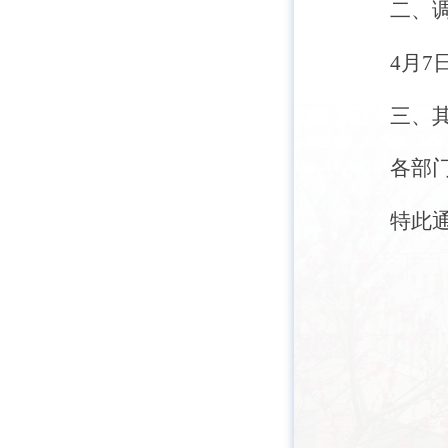
二、
4
月
7
三、
各部
特此