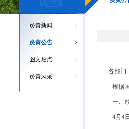
炎黄公
炎黄新闻
炎黄公告
图文热点
各部门
炎黄风采
根据
一、
4
月
4