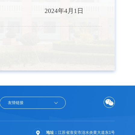
2024
年
4
月
1
日
友情链接
地址：
江苏省淮安市涟水炎黄大道东1号