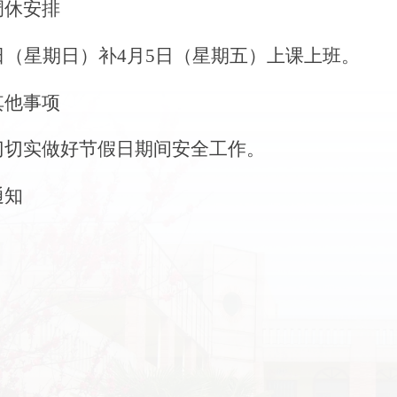
调休安排
日（星期日）补
4
月
5
日（星期五）上课上班。
其他事项
门切实做好节假日期间安全工作。
通知