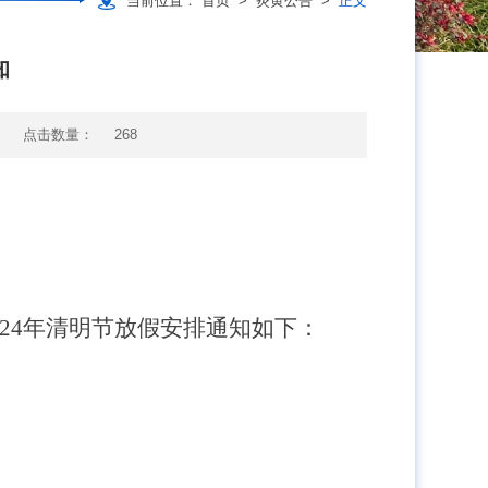
当前位置：
首页
>
炎黄公告
>
正文
知
点击数量：
268
24
年清明节放假安排通知如下：