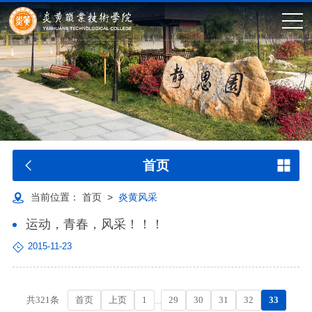
首页
当前位置：
首页
>
炎黄风采
运动，青春，风采！！！
2015-11-23
首页
上页
1
29
30
31
32
33
共321条
...