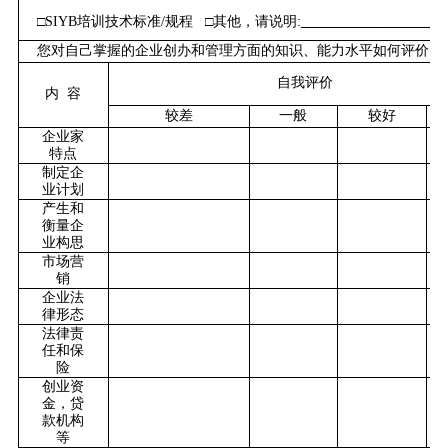
□
S
IYB
培训技术标准
/规程
□
其他，请说明
:
您对自己掌握的
企业创办和管理
方面的
知识
、能力水平如何评价？
自我评价
内
容
较差
一般
较好
企业家
特点
制定企
业计划
产生和
衡量企
业构思
市场营
销
企业法
律形态
法律责
任和保
险
创业资
金，贷
款机构
等