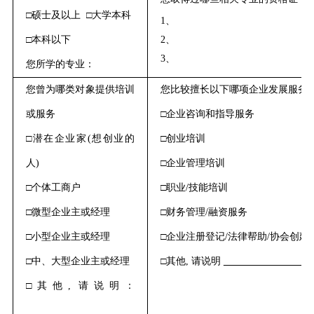
□
硕士及以上
□
大学本科
1、
□
本科以下
2、
3、
您所学的专业：
您曾
为哪类对象提供培训
您
比较擅长
以下哪项
企业发展服务
或服务
□
企业咨询和指导服务
□
潜在企业家
(想创业的
□
创业培训
人)
□
企业管理培训
□
个体工商户
□
职业
/技
能
培训
□
微型企业
主或经理
□
财务管理
/融资服务
□
小型企业
主或经理
□
企业注册登记
/法律帮助/协会创建
□
中
、
大型企业
主或经理
□
其他
, 请说明
□
其他
, 请说明：
_________________