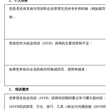
2、个人分析
您
是否还有其他
与培训和企业管理无关的
专长和经验（例如领导艺
明：
简述您作为创业培训（
S
IYB
）讲师的主要优势和不足：
如果您有
创办企业
的相关经验或经历，请简单描述：
3、 培训需求
您希望在创业培训（
S
IYB
）讲师培训期间重点学习哪方面内容：（
□
SIYB培训原理、方法、技巧、工具
□
表达与沟通技能
□
S
IYB
培