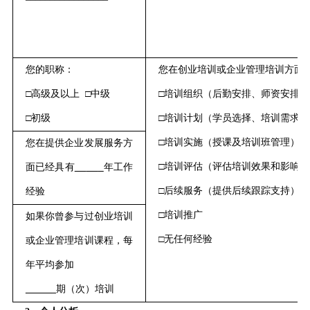
您的职称：
您
在
创业培训或企业
管理培训方面
□
高级及以上
□
中级
□
培训组织
（后勤安排、
师资安排、
□
初级
□
培训计划
（学员
选择
、培训需求分
□
培训实施
（
授课及培训班管理
）
您在提供企业发展服务方
□
培训
评估（
评估培训
效果和影响）
面已经具有
年工作
□
后续服务
（
提供后续跟踪支持
）
经验
□
培训推广
如果你
曾参与过创业
培训
□
无任何经验
或企业管理培训
课程，每
年平均
参加
期（次）培训