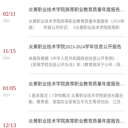
院信息公开网面向社会公开。 网址：
http://www.yhjyjt.cn/xxgkw/info/1037/1713.htm 前
炎黄职业技术学院高等职业教育质量年度报告（2024）
02/11
言 根据教育部《关于做好中国职业教育质量报告
2025
炎黄职业技术学院高等职业教育质量年度报告（2024年
（2025年度）编制、发布和报送工作的通知》、省教育
度） 年报公开形式：《炎黄职业技术学院高等职业
厅《关于做好职业教育质量报告（2025年度）编制、发
教育质量年度报告（2024年度）》通过炎黄职业技术学
布和报送工作的通知》精神和编制要求，...
院信息公开网面向社会公开。 网址：
http://www.yhjyjt.cn/xxgkw/info/1037/1693.htm 前
炎黄职业技术学院2023-2024学年信息公开报告
11/15
言 根据教育部《关于做好中国职业教育质量报告
2024
本报告根据《中华人民共和国政府信息公开条例》、
（2024年度）编制、发布和报送工作的通知》、省教育
《高等学校信息公开办法》和《教育部关于公布〈高等
厅《关于做好职业教育质量报告（2024年度）编制、发
学校信息公开事项清单〉的通知》等文件要求，由炎黄
布和报送工作的通知》精神和编制要求，...
职业技术学院院长办公室编制。本报告内容包括概述，
主动公开信息情况，重点领域信息公开情况，信息公开
炎黄职业技术学院高等职业教育质量年度报告（2023）
01/05
申请情况，对信息公开工作的评议情况，存在的主要问
2023
1.基本情况 1.1学校概况 炎黄职业技术学院是涟水籍台
题、改进措施和创新举措，信息公开事项清单具体网址
胞、教育家、爱国实业家蒋志平先生筹资创办、江苏省
等。本报告所涵盖的数据统计时段为2023年9月1日至
人民政府批准建立、教育部核准正式备案的一所全日制
2024年8月31日。一、概述炎黄职业技术学院一直以来
民办普通高校。学院执行国家统招计划，颁发经教育部
都将信息公开工作视为提升学校治理水平、...
监制、电...
炎黄职业技术学院高等职业教育质量年度报告（2022）
12/13