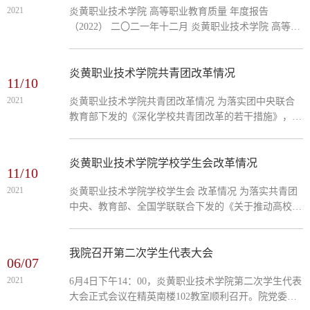
2021
炎黄职业技术学院 高等职业教育质量 年度报告
（2022） 二〇二一年十二月 炎黄职业技术学院 高等职
业教育质量年度报告（2022） 目 录 1.基本情况---------
-----------------------------------------1-3...
炎黄职业技术学院共青团改革情况
11/10
2021
炎黄职业技术学院共青团改革情况 为落实团中央联合
教育部下发的《深化学校共青团改革的若干措施》，按
照《学校共青团改革评价实施方案》要求，接受广大师
生监督，现将我校截至2021年11月共青团改革情况公开
如下。 一...
炎黄职业技术学院学校学生会改革情况
11/10
2021
炎黄职业技术学院学校学生会 改革情况 为落实共青团
中央、教育部、全国学联联合下发的《关于推动高校学
生会（研究生会）深化改革的若干意见》，接受广大师
生监督，现将我校截至2021年11月学生会（研究生会）
改革情况...
我院召开第二次学生代表大会
06/07
2021
6月4日下午14：00，炎黄职业技术学院第二次学生代表
大会正式会议在精英南楼102教室顺利召开。院党委书